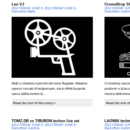
Leo VJ
CromeDrop S
2012 FRIDAY JUNE 8
,
2012 FRIDAY JUNE 8 -
2012 FRIDAY JU
Dancefloor Alpha
Dancefloor Gam
Molti ci chiedono il perchè del nome Bugdate. Abbiamo
Cromedrop nasce ne
spesso cercato di tergiversare, ma in effetti la parola
producer e dj accom
nasce dall’acronimo di…
musica elettronica
Read the rest of this entry »
Read the rest of
TOMZ.DB vs TIBURON techno live set
LAOWAI techno
2012 FRIDAY JUNE 8
,
2012 FRIDAY JUNE 8 -
2012 FRIDAY JU
Dancefloor Gamma
Dancefloor Gam