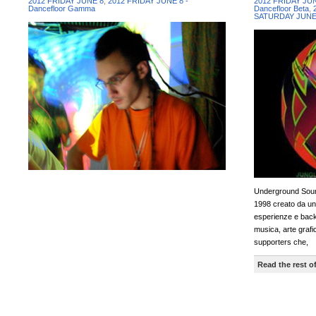
2012 FRIDAY JUNE 8
,
2012 FRIDAY JUNE 8 -
2012 FRIDAY JU
Dancefloor Gamma
Dancefloor Beta
,
SATURDAY JUNE 9
Underground Soun
1998 creato da un 
esperienze e back
musica, arte grafi
supporters che,
Read the rest of