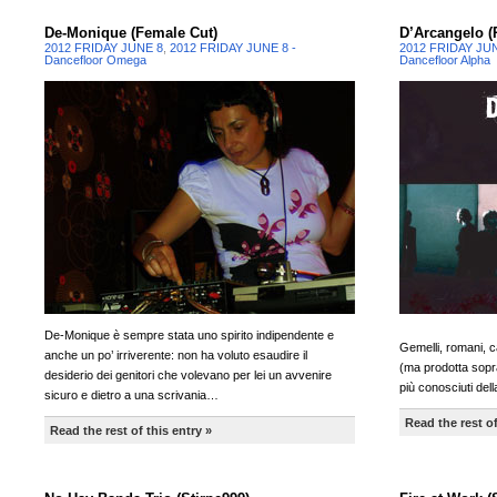
De-Monique (Female Cut)
D’Arcangelo (
2012 FRIDAY JUNE 8
,
2012 FRIDAY JUNE 8 -
2012 FRIDAY JU
Dancefloor Omega
Dancefloor Alpha
De-Monique è sempre stata uno spirito indipendente e
Gemelli, romani, c
anche un po’ irriverente: non ha voluto esaudire il
(ma prodotta soprat
desiderio dei genitori che volevano per lei un avvenire
più conosciuti del
sicuro e dietro a una scrivania…
Read the rest of
Read the rest of this entry »