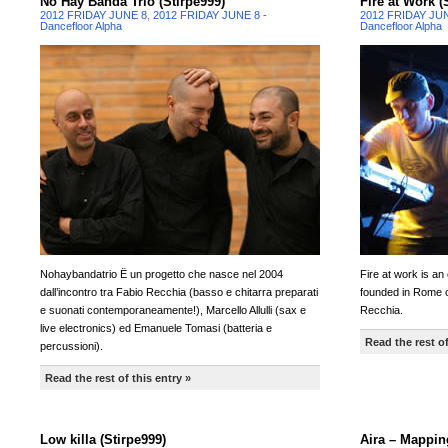
No Hay Banda Trio (Stirpe999)
Fire at Work (
2012 FRIDAY JUNE 8
,
2012 FRIDAY JUNE 8 -
2012 FRIDAY JU
Dancefloor Alpha
Dancefloor Alpha
Nohaybandatrio Ë un progetto che nasce nel 2004
Fire at work is an
dall’incontro tra Fabio Recchia (basso e chitarra preparati
founded in Rome o
e suonati contemporaneamente!), Marcello Allulli (sax e
Recchia.
live electronics) ed Emanuele Tomasi (batteria e
Read the rest of
percussioni).
Read the rest of this entry »
Low killa (Stirpe999)
Aira – Mappin