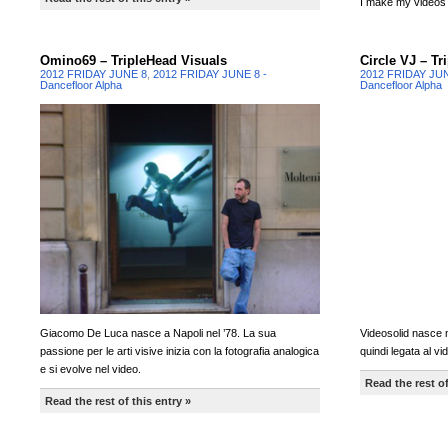
I make my videos i
Omino69 – TripleHead Visuals
Circle VJ – Tr
2012 FRIDAY JUNE 8
,
2012 FRIDAY JUNE 8 -
2012 FRIDAY JU
Dancefloor Alpha
Dancefloor Alpha
Giacomo De Luca nasce a Napoli nel ’78. La sua
Videosolid nasce 
passione per le arti visive inizia con la fotografia analogica
quindi legata al vi
e si evolve nel video.
Read the rest of
Read the rest of this entry »