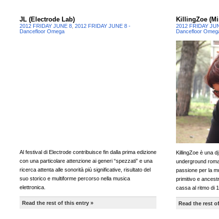
JL (Electrode Lab)
KillingZoe (M
2012 FRIDAY JUNE 8
,
2012 FRIDAY JUNE 8 -
2012 FRIDAY JU
Dancefloor Omega
Dancefloor Omeg
Al festival di Electrode contribuisce fin dalla prima edizione
KillingZoe è una d
con una particolare attenzione ai generi “spezzati” e una
underground roman
ricerca attenta alle sonorità più significative, risultato del
passione per la mu
suo storico e multiforme percorso nella musica
primitivo e ancestr
elettronica.
cassa al ritmo di
Read the rest of this entry »
Read the rest of