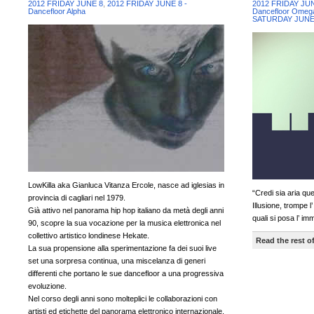
2012 FRIDAY JUNE 8
,
2012 FRIDAY JUNE 8 -
2012 FRIDAY JU
Dancefloor Alpha
Dancefloor Omeg
SATURDAY JUNE 
LowKilla aka Gianluca Vitanza Ercole, nasce ad iglesias in
“Credi sia aria qu
provincia di cagliari nel 1979.
Illusione, trompe l
Già attivo nel panorama hip hop italiano da metà degli anni
quali si posa l’ im
90, scopre la sua vocazione per la musica elettronica nel
collettivo artistico londinese Hekate.
Read the rest of
La sua propensione alla sperimentazione fa dei suoi live
set una sorpresa continua, una miscelanza di generi
differenti che portano le sue dancefloor a una progressiva
evoluzione.
Nel corso degli anni sono molteplici le collaborazioni con
artisti ed etichette del panorama elettronico internazionale.