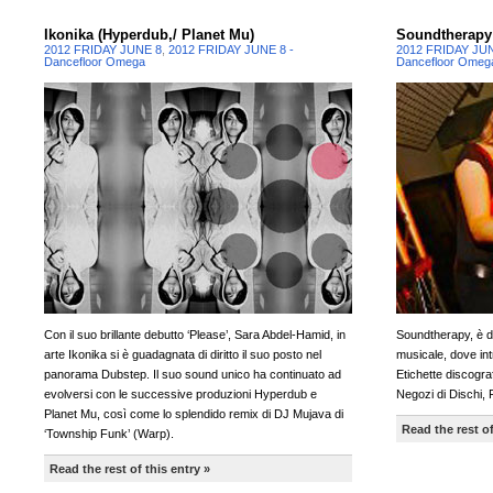
Ikonika (Hyperdub,/ Planet Mu)
Soundtherapy
2012 FRIDAY JUNE 8
,
2012 FRIDAY JUNE 8 -
2012 FRIDAY JU
Dancefloor Omega
Dancefloor Omeg
Con il suo brillante debutto ‘Please’, Sara Abdel-Hamid, in
Soundtherapy, è da
arte Ikonika si è guadagnata di diritto il suo posto nel
musicale, dove int
panorama Dubstep. Il suo sound unico ha continuato ad
Etichette discogra
evolversi con le successive produzioni Hyperdub e
Negozi di Dischi,
Planet Mu, così come lo splendido remix di DJ Mujava di
Read the rest of
‘Township Funk’ (Warp).
Read the rest of this entry »