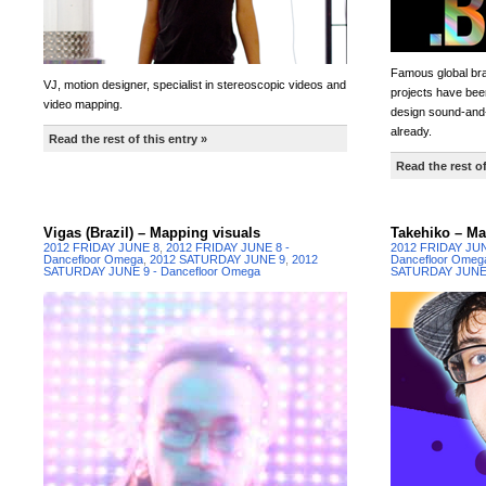
Famous global bra
VJ, motion designer, specialist in stereoscopic videos and
projects have bee
video mapping.
design sound-and-li
already.
Read the rest of this entry »
Read the rest of
Vigas (Brazil) – Mapping visuals
Takehiko – Ma
2012 FRIDAY JUNE 8
,
2012 FRIDAY JUNE 8 -
2012 FRIDAY JU
Dancefloor Omega
,
2012 SATURDAY JUNE 9
,
2012
Dancefloor Omeg
SATURDAY JUNE 9 - Dancefloor Omega
SATURDAY JUNE 