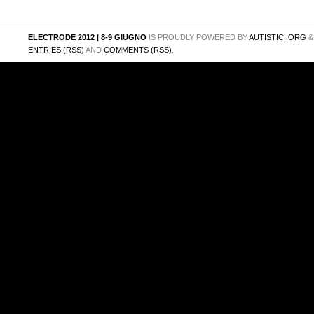
ELECTRODE 2012 | 8-9 GIUGNO
IS PROUDLY POWERED BY
AUTISTICI.ORG
ENTRIES (RSS)
AND
COMMENTS (RSS)
.