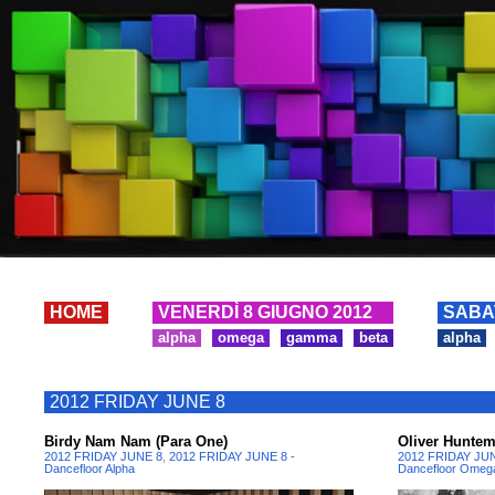
HOME
VENERDÌ 8 GIUGNO 2012
SABA
alpha
omega
gamma
beta
alpha
2012 FRIDAY JUNE 8
Birdy Nam Nam (Para One)
Oliver Huntem
2012 FRIDAY JUNE 8
,
2012 FRIDAY JUNE 8 -
2012 FRIDAY JU
Dancefloor Alpha
Dancefloor Omeg