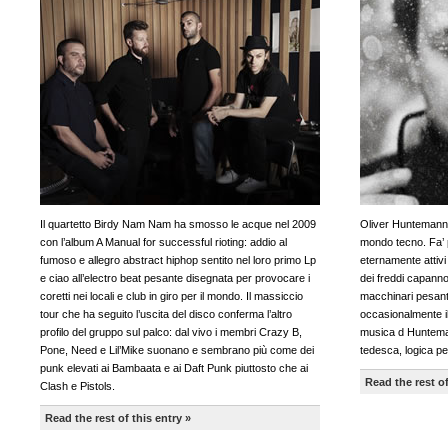
Il quartetto Birdy Nam Nam ha smosso le acque nel 2009
Oliver Huntemann 
con l’album A Manual for successful rioting: addio al
mondo tecno. Fa’ p
fumoso e allegro abstract hiphop sentito nel loro primo Lp
eternamente attivi
e ciao all’electro beat pesante disegnata per provocare i
dei freddi capannon
coretti nei locali e club in giro per il mondo. Il massiccio
macchinari pesanti
tour che ha seguito l’uscita del disco conferma l’altro
occasionalmente il
profilo del gruppo sul palco: dal vivo i membri Crazy B,
musica d Hunteman
Pone, Need e Lil’Mike suonano e sembrano più come dei
tedesca, logica p
punk elevati ai Bambaata e ai Daft Punk piuttosto che ai
Read the rest of
Clash e Pistols.
Read the rest of this entry »