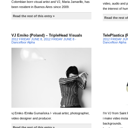
Colombian born visual artist and VJ, Maria Jamarillo, has
video, audio and 
been resident in Buenos Aires since 2009.
the interest of hu
Read the rest of this entry »
Read the rest of
VJ Emiko (Poland) – TripleHead Visuals
TelePlastica (
2012 FRIDAY JUNE 8
,
2012 FRIDAY JUNE 8 -
2012 FRIDAY JU
Dancefloor Alpha
Dancefloor Alpha
vj Emiko /Emilia Gumańska /- visual artist, photographer,
I’m VJ from Saint
video designer and producer.
i make video instal
backgrounds.
Read the rest of this entry »