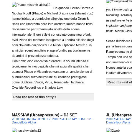
Da quando Florian Harres e
you’ll know: he’s 
Nicolas Ruoff (Phace) e Michael Bräuninger (Misanthrop)
tweaking, scraping
hanno iniziato a contribuire all’evoluzione della Drum &
assault wave he tr
Bass con l’impronta delle loro carriere soliste hanno finito
implosion and expl
decisamente per trovarsi alla ribalta della scena
pain”.
Martin Clar
internazionale. Il loro stile è conosciuto come neurofunk,
evoluzione del techstep inaugurato a Londra alla fine degli
Senza dubbio tra i
anni Novanta dai pionieri Ed Rush, Optical e Matrix e, in
prima linea in que
anni più recenti ampliato e approfondito particolarmente
Rappresentante di 
da artisti di provenienza tedesca.
Tempa con una seri
Con l’ attitudine condivisa a creare un sound intenso e
non smettono di st
tecnicamente ineccepibile che mira più alla qualità che
Nonostante la sua
quantità Phace e Misanthrop vantano un ampio elenco di
lo stato di vetera
pubblicazioni d’n’b/neurofunk su etichette prestigiose
come Subtitles, Vision, Virus, Renegade Hardware,
Read the rest of
Cyanide Recordings e Shadow Law.
Read the rest of this entry »
MASSI-W (Urbanpressure) – DJ SET
JL (Urbanpres
2010 SATURDAY JUNE 12
,
2010 SATURDAY JUNE 12 -
2010 SATURDAY 
Dancefloor Alpha
Dancefloor Alpha