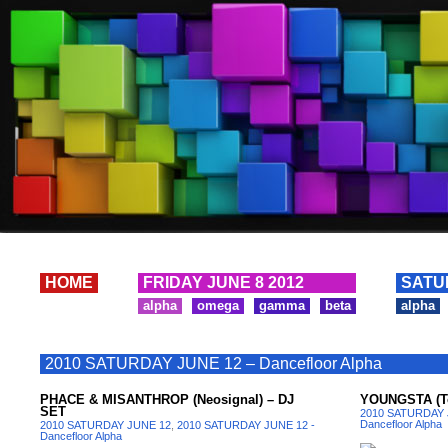
HOME
FRIDAY JUNE 8 2012
SATU
alpha
omega
gamma
beta
alpha
2010 SATURDAY JUNE 12 – Dancefloor Alpha
PHACE & MISANTHROP (Neosignal) – DJ
YOUNGSTA (Te
SET
2010 SATURDAY 
Dancefloor Alpha
2010 SATURDAY JUNE 12
,
2010 SATURDAY JUNE 12 -
Dancefloor Alpha