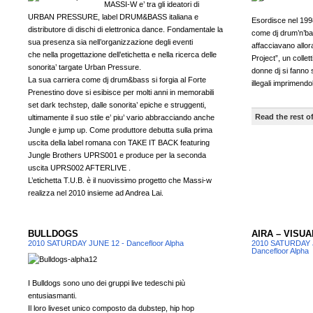
MASSI-W e’ tra gli ideatori di
URBAN PRESSURE, label DRUM&BASS italiana e
Esordisce nel 1998
distributore di dischi di elettronica dance. Fondamentale la
come dj drum’n’bas
sua presenza sia nell’organizzazione degli eventi
affacciavano allor
che nella progettazione dell’etichetta e nella ricerca delle
Project”, un collett
sonorita’ targate Urban Pressure.
donne dj si fanno
La sua carriera come dj drum&bass si forgia al Forte
illegali imprimend
Prenestino dove si esibisce per molti anni in memorabili
set dark techstep, dalle sonorita’ epiche e struggenti,
Read the rest of
ultimamente il suo stile e’ piu’ vario abbracciando anche
Jungle e jump up. Come produttore debutta sulla prima
uscita della label romana con TAKE IT BACK featuring
Jungle Brothers UPRS001 e produce per la seconda
uscita UPRS002 AFTERLIVE .
L’etichetta T.U.B. è il nuovissimo progetto che Massi-w
realizza nel 2010 insieme ad Andrea Lai.
BULLDOGS
AIRA – VISU
2010 SATURDAY JUNE 12 - Dancefloor Alpha
2010 SATURDAY 
Dancefloor Alpha
I Bulldogs sono uno dei gruppi live tedeschi più
entusiasmanti.
Il loro liveset unico composto da dubstep, hip hop