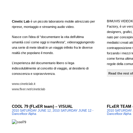
B/MUVIS VIDEOKLA
Cinetic Lab
è un piccolo laboratorio mobile attrezzato per
Factory, è un vero
riprese, montaggio e streaming audio video.
designers, grafici
Nasce con l’idea di “documentare la vita dell’ultima
nato per concepire
umanità così come oggi si manifesta”, videoraggiungendo
mediatici creati a
una serie di mete ideali in un viaggio infinito fra le diverse
contrapposizione tr
realtà che popolano il mondo.
forzando i mezzi te
come forma ultima
L’esperienza del documentario libero si lega
regole della comun
indissolubilmente al concetto di viaggio, al desiderio di
Read the rest of
conoscenza e sopravvivenza.
www.cineticlab.it
www.flxer.net/cineticlab
COOL 79 (FLxER team) – VISUAL
FLxER TEAM 
2010 SATURDAY JUNE 12
,
2010 SATURDAY JUNE 12 -
2010 SATURDAY 
Dancefloor Alpha
Dancefloor Alpha