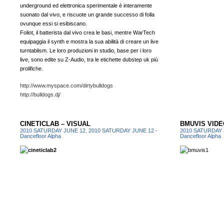
underground ed elettronica sperimentale è interamente
suonato dal vivo, e riscuote un grande successo di folla
ovunque essi si esibiscano.
Foliot, il batterista dal vivo crea le basi, mentre WarTech
equipaggia il synth e mostra la sua abilità di creare un live
turntablism. Le loro produzioni in studio, base per i loro
live, sono edite su Z-Audio, tra le etichette dubstep uk più
prolifiche.
http://www.myspace.com/dirtybulldogs
http://bulldogs.dj/
CINETICLAB – VISUAL
BMUVIS VIDE
2010 SATURDAY JUNE 12
,
2010 SATURDAY JUNE 12 -
2010 SATURDAY 
Dancefloor Alpha
Dancefloor Alpha