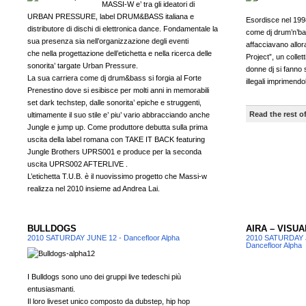
MASSI-W e’ tra gli ideatori di
URBAN PRESSURE, label DRUM&BASS italiana e
Esordisce nel 1998
distributore di dischi di elettronica dance. Fondamentale la
come dj drum’n’bas
sua presenza sia nell’organizzazione degli eventi
affacciavano allor
che nella progettazione dell’etichetta e nella ricerca delle
Project”, un collett
sonorita’ targate Urban Pressure.
donne dj si fanno
La sua carriera come dj drum&bass si forgia al Forte
illegali imprimend
Prenestino dove si esibisce per molti anni in memorabili
set dark techstep, dalle sonorita’ epiche e struggenti,
Read the rest of
ultimamente il suo stile e’ piu’ vario abbracciando anche
Jungle e jump up. Come produttore debutta sulla prima
uscita della label romana con TAKE IT BACK featuring
Jungle Brothers UPRS001 e produce per la seconda
uscita UPRS002 AFTERLIVE .
L’etichetta T.U.B. è il nuovissimo progetto che Massi-w
realizza nel 2010 insieme ad Andrea Lai.
BULLDOGS
AIRA – VISU
2010 SATURDAY JUNE 12 - Dancefloor Alpha
2010 SATURDAY 
Dancefloor Alpha
I Bulldogs sono uno dei gruppi live tedeschi più
entusiasmanti.
Il loro liveset unico composto da dubstep, hip hop