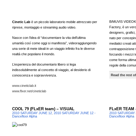
B/MUVIS VIDEOKLA
Cinetic Lab
è un piccolo laboratorio mobile attrezzato per
Factory, è un vero
riprese, montaggio e streaming audio video.
designers, grafici
Nasce con l’idea di “documentare la vita dell’ultima
nato per concepire
umanità così come oggi si manifesta”, videoraggiungendo
mediatici creati a
una serie di mete ideali in un viaggio infinito fra le diverse
contrapposizione tr
realtà che popolano il mondo.
forzando i mezzi te
come forma ultima
L’esperienza del documentario libero si lega
regole della comun
indissolubilmente al concetto di viaggio, al desiderio di
Read the rest of
conoscenza e sopravvivenza.
www.cineticlab.it
www.flxer.net/cineticlab
COOL 79 (FLxER team) – VISUAL
FLxER TEAM 
2010 SATURDAY JUNE 12
,
2010 SATURDAY JUNE 12 -
2010 SATURDAY 
Dancefloor Alpha
Dancefloor Alpha