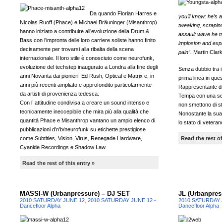
Da quando Florian Harres e
you’ll know: he’s 
Nicolas Ruoff (Phace) e Michael Bräuninger (Misanthrop)
tweaking, scraping
hanno iniziato a contribuire all’evoluzione della Drum &
assault wave he tr
Bass con l’impronta delle loro carriere soliste hanno finito
implosion and expl
decisamente per trovarsi alla ribalta della scena
pain”.
Martin Clar
internazionale. Il loro stile è conosciuto come neurofunk,
evoluzione del techstep inaugurato a Londra alla fine degli
Senza dubbio tra i
anni Novanta dai pionieri Ed Rush, Optical e Matrix e, in
prima linea in que
anni più recenti ampliato e approfondito particolarmente
Rappresentante di 
da artisti di provenienza tedesca.
Tempa con una seri
Con l’ attitudine condivisa a creare un sound intenso e
non smettono di st
tecnicamente ineccepibile che mira più alla qualità che
Nonostante la sua
quantità Phace e Misanthrop vantano un ampio elenco di
lo stato di vetera
pubblicazioni d’n’b/neurofunk su etichette prestigiose
come Subtitles, Vision, Virus, Renegade Hardware,
Read the rest of
Cyanide Recordings e Shadow Law.
Read the rest of this entry »
MASSI-W (Urbanpressure) – DJ SET
JL (Urbanpres
2010 SATURDAY JUNE 12
,
2010 SATURDAY JUNE 12 -
2010 SATURDAY 
Dancefloor Alpha
Dancefloor Alpha