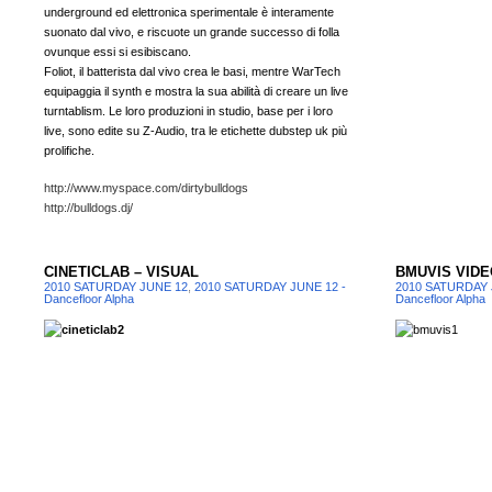
underground ed elettronica sperimentale è interamente
suonato dal vivo, e riscuote un grande successo di folla
ovunque essi si esibiscano.
Foliot, il batterista dal vivo crea le basi, mentre WarTech
equipaggia il synth e mostra la sua abilità di creare un live
turntablism. Le loro produzioni in studio, base per i loro
live, sono edite su Z-Audio, tra le etichette dubstep uk più
prolifiche.
http://www.myspace.com/dirtybulldogs
http://bulldogs.dj/
CINETICLAB – VISUAL
BMUVIS VIDE
2010 SATURDAY JUNE 12
,
2010 SATURDAY JUNE 12 -
2010 SATURDAY 
Dancefloor Alpha
Dancefloor Alpha