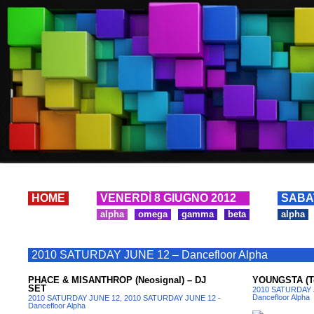
HOME
VENERDÌ 8 GIUGNO 2012
SABA
alpha
omega
gamma
beta
alpha
2010 SATURDAY JUNE 12 – Dancefloor Alpha
PHACE & MISANTHROP (Neosignal) – DJ
YOUNGSTA (Te
SET
2010 SATURDAY 
Dancefloor Alpha
2010 SATURDAY JUNE 12
,
2010 SATURDAY JUNE 12 -
Dancefloor Alpha