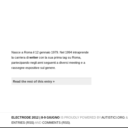
Nasce a Roma il 12 gennaio 1979. Nel 1994 intraprende
la carriera di
writer
con la sua prima tag su Roma,
partecipando negli anni seguenti a diversi meeting e a
rassegne espositive sul genere.
Read the rest of this entry »
ELECTRODE 2012 | 8-9 GIUGNO
IS PROUDLY POWERED BY
AUTISTICI.ORG
ENTRIES (RSS)
AND
COMMENTS (RSS)
.