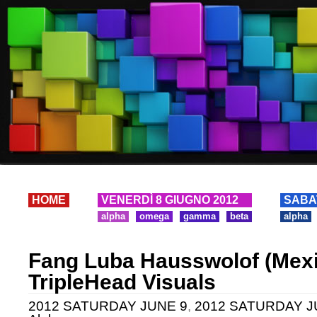
HOME
VENERDÌ 8 GIUGNO 2012
SABA
alpha
omega
gamma
beta
alpha
Fang Luba Hausswolof (Mexi
TripleHead Visuals
2012 SATURDAY JUNE 9
,
2012 SATURDAY JUN