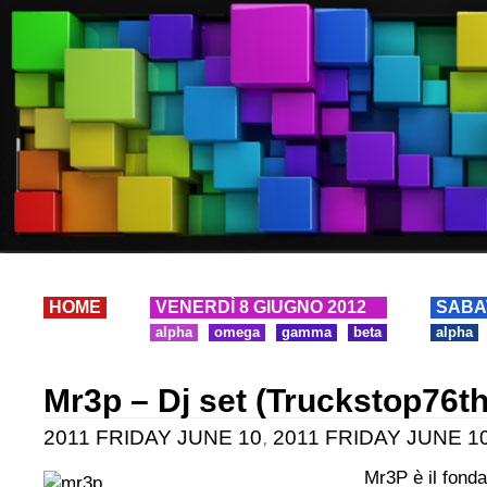
HOME
VENERDÌ 8 GIUGNO 2012
SABA
alpha
omega
gamma
beta
alpha
Mr3p – Dj set (Truckstop76th
2011 FRIDAY JUNE 10
,
2011 FRIDAY JUNE 10 
Mr3P è il fonda