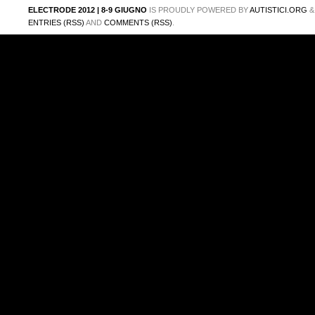
ELECTRODE 2012 | 8-9 GIUGNO
IS PROUDLY POWERED BY
AUTISTICI.ORG
ENTRIES (RSS)
AND
COMMENTS (RSS)
.