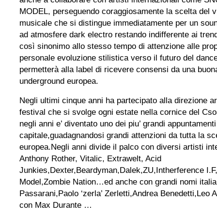
MODEL, perseguendo coraggiosamente la scelta del vi
musicale che si distingue immediatamente per un soun
ad atmosfere dark electro restando indifferente ai tre
così sinonimo allo stesso tempo di attenzione alle propr
personale evoluzione stilistica verso il futuro del danc
permetterà alla label di ricevere consensi da una buona
underground europea.
Negli ultimi cinque anni ha partecipato alla direzione ar
festival che si svolge ogni estate nella cornice del Cs
negli anni e’ diventato uno dei piu’ grandi appuntamenti
capitale,guadagnandosi grandi attenzioni da tutta la sc
europea.Negli anni divide il palco con diversi artisti int
Anthony Rother, Vitalic, Extrawelt, Acid
Junkies,Dexter,Beardyman,Dalek,ZU,Intherference I.F
Model,Zombie Nation…ed anche con grandi nomi itali
Passarani,Paolo ‘zerla’ Zerletti,Andrea Benedetti,Leo 
con Max Durante …