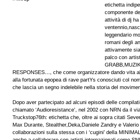
etichetta indi
componente del
attività di dj h
ventennio,nasce
leggendario mov
romani degli an
attivamente sia
palco con arti
GRABB,MUZIK
RESPONSES…, che come organizzatore dando vita all
alla fortunata epopea di rave partYs conosciuti col nom
che lascia un segno indelebile nella storia del movimen
Dopo aver partecipato ad alcuni episodi delle compilat
chiamato ‘Audioresistance’, nel 2002 con NRN da il via
Truckstop76th: etichetta che, oltre ai sopra citati Seve
Max Durante, Stealther,Deka,Daniele Zandry e Valeri
collaborazioni sulla stessa con i ‘cugini’ della MINIM
anche a collaborare con artisti internazionali come