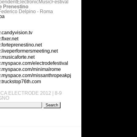
pendentElectronicMusicFestival
e Prenestino
Federico Delpino - Roma
pa
candyvision.tv
flxer.net
forteprenestino.net
liveperformersmeeting.net
musicaforte.net
myspace.com/electrodefestival
.myspace.com/minimalrome
myspace.com/missanthropeakpj
truckstop76th.com
CA ELECTRODE 2012 | 8-9
GNO