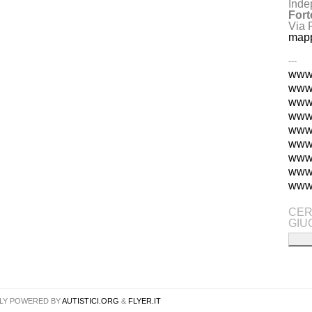
Inde
Fort
Via 
map
---
www.
www.
www.
www.
www.
www.
www
www.
www.
CER
GIU
LY POWERED BY
AUTISTICI.ORG
&
FLYER.IT