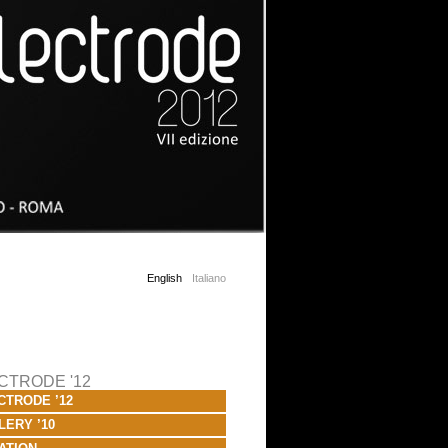
English
Italiano
CTRODE '12
CTRODE ’12
LERY ’10