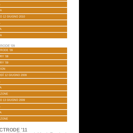
A
A
O 12 GIUGNO 2010
A
A
A
RODE '09
RODE ’09
RY ’08
RY ’09
TION
DÌ 12 GIUGNO 2009
A
A
 ZONE
O 13 GIUGNO 2009
A
A
 ZONE
CTRODE '11