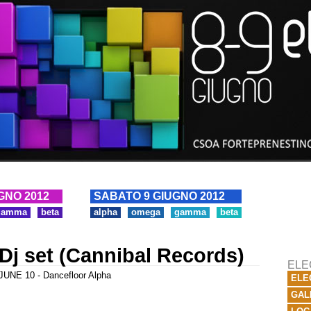
GNO 2012
SABATO 9 GIUGNO 2012
gamma
beta
alpha
omega
gamma
beta
Dj set (Cannibal Records)
ELE
UNE 10 - Dancefloor Alpha
ELE
GAL