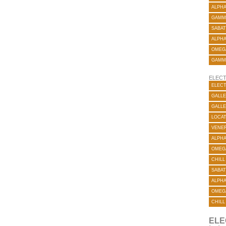
ALPH
GAMM
SABAT
ALPH
OMEG
GAMM
ELECT
ELECT
GALLE
GALLE
LOCA
VENER
ALPH
OMEG
CHILL
SABAT
ALPH
OMEG
CHILL
ELE