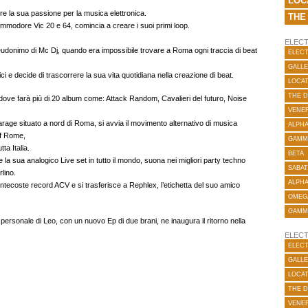
LOC
pre la sua passione per la musica elettronica.
THE
mmodore Vic 20 e 64, comincia a creare i suoi primi loop.
ELECT
eudonimo di Mc Dj, quando era impossibile trovare a Roma ogni traccia di beat
ELECT
GALLE
ci e decide di trascorrere la sua vita quotidiana nella creazione di beat.
LOCA
THE 
 dove farà più di 20 album come: Attack Random, Cavalieri del futuro, Noise
VENER
rage situato a nord di Roma, si avvia il movimento alternativo di musica
ALPH
f Rome,
GAMM
ta Italia.
BETA
e la sua analogico Live set in tutto il mondo, suona nei migliori party techno
SABAT
lino.
ALPH
Pentecoste record ACV e si trasferisce a Rephlex, l’etichetta del suo amico
OMEG
GAMM
personale di Leo, con un nuovo Ep di due brani, ne inaugura il ritorno nella
ELECT
ELECT
GALLE
LOCA
THE 
VENER