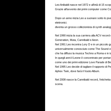
Leo Anibaldi nasce nel 1972 e all’età di 15 sco
Grazie all’avvento dei primi computer come Co
Dopo un anno inizia Leo a suonare sotto lo ps
elettronici.
diventa un grosso collezionista di synth analogi
Nel 1990 inizia la sua carriera alla ACV record
Generation, Muta, Cannibald e Aeon.
Nel 1991 Leo incontra Lory D e in un piccolo ga
universalmente conosciuto come The Sound o
che ha diffuso la musica Techno a Roma e in tut
In quegli anni il Leone è concentrato per portar
come uno dei primi edizione Love Parade di Ber
Nel 1995 Leo decide di tagliare il rapporto di 
Aphex Twin, dove farà il Vuoto Album.
Nel 2008 nasce la Cannibald record, l’etichetta 
scena.