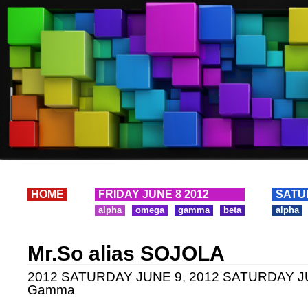
HOME
FRIDAY JUNE 8 2012
SATU
alpha
omega
gamma
beta
alpha
Mr.So alias SOJOLA
2012 SATURDAY JUNE 9
,
2012 SATURDAY JUN
Gamma