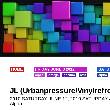
HOME
FRIDAY JUNE 8 2012
SATU
alpha
omega
gamma
beta
alpha
JL (Urbanpressure/Vinylrefr
2010 SATURDAY JUNE 12
,
2010 SATURDAY J
Alpha