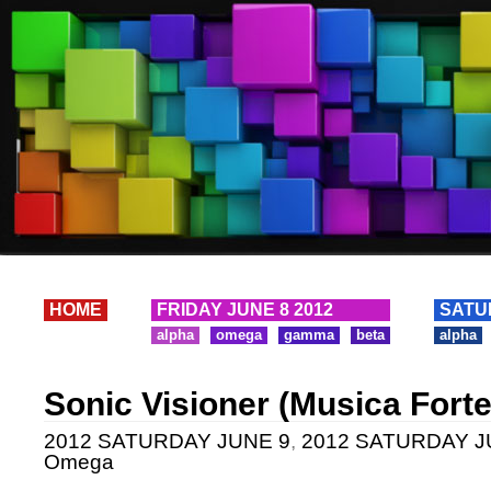
HOME
FRIDAY JUNE 8 2012
SATU
alpha
omega
gamma
beta
alpha
Sonic Visioner (Musica Forte
2012 SATURDAY JUNE 9
,
2012 SATURDAY JUN
Omega