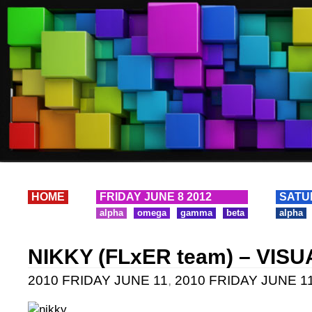
HOME
FRIDAY JUNE 8 2012
SATU
alpha
omega
gamma
beta
alpha
NIKKY (FLxER team) – VISU
2010 FRIDAY JUNE 11
,
2010 FRIDAY JUNE 11