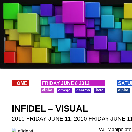
HOME
FRIDAY JUNE 8 2012
SATU
alpha
omega
gamma
beta
alpha
INFIDEL – VISUAL
2010 FRIDAY JUNE 11
,
2010 FRIDAY JUNE 11
VJ, Manipolato