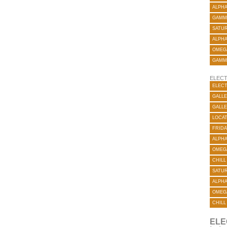
ALPH
GAMM
SATUR
ALPH
OMEG
GAMM
ELECT
ELECT
GALLE
GALLE
LOCA
FRIDA
ALPH
OMEG
CHILL
SATUR
ALPH
OMEG
CHILL
ELE