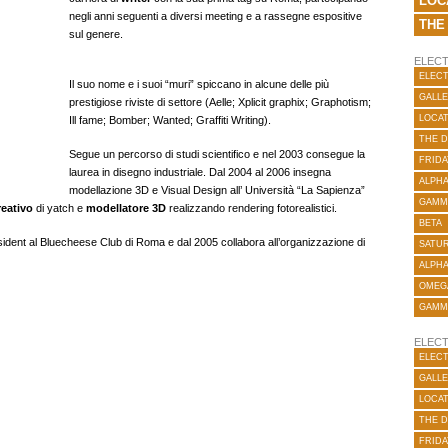
LOC
negli anni seguenti a diversi meeting e a rassegne espositive
THE
sul genere.
ELECT
ELECT
Il suo nome e i suoi “muri” spiccano in alcune delle più
GALLE
prestigiose riviste di settore (Aelle; Xplicit graphix; Graphotism;
LOCA
Ill fame; Bomber; Wanted; Graffiti Writing).
THE 
Segue un percorso di studi scientifico e nel 2003 consegue la
FRIDA
laurea in disegno industriale. Dal 2004 al 2006 insegna
ALPH
modellazione 3D e Visual Design all’ Università “La Sapienza”
GAMM
reativo
di yatch e
modellatore 3D
realizzando rendering fotorealistici.
BETA
esident al Bluecheese Club di Roma e dal 2005 collabora all’organizzazione di
SATUR
ALPH
OMEG
GAMM
ELECT
ELECT
GALLE
LOCA
THE 
FRIDA