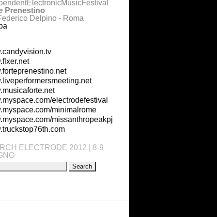
pendentElectronicMusicFestival
e Prenestino
Federico Delpino - Roma
pa
candyvision.tv
flxer.net
forteprenestino.net
liveperformersmeeting.net
musicaforte.net
myspace.com/electrodefestival
.myspace.com/minimalrome
myspace.com/missanthropeakpj
truckstop76th.com
RCH ELECTRODE 2012 | 8-9
GNO