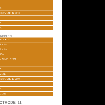
A
A
DAY JUNE 12 2010
A
A
A
RODE '09
RODE ’09
RY ’08
RY ’09
TION
Y JUNE 12 2009
A
A
 ZONE
DAY JUNE 13 2009
A
A
 ZONE
CTRODE '11