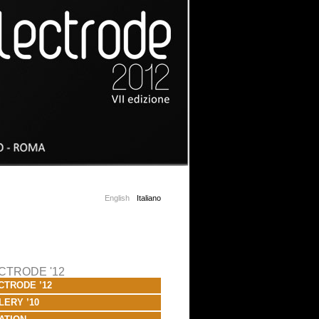
English
Italiano
CTRODE '12
CTRODE ’12
LERY ’10