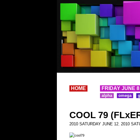
HOME
FRIDAY JUNE 8
alpha
omega
COOL 79 (FLxER
2010 SATURDAY JUNE 12
,
2010 SATU