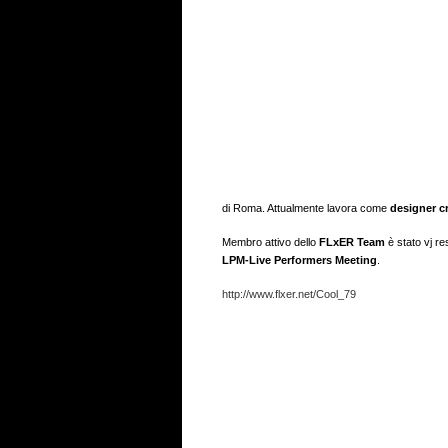
di Roma. Attualmente lavora come
designer c
Membro attivo dello
FLxER Team
è stato vj r
LPM-Live Performers Meeting
.
http://www.flxer.net/Cool_79