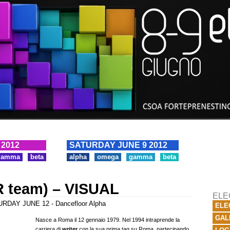
 2012
SATURDAY JUNE 9 2012
gamma
beta
alpha
omega
gamma
beta
 team) – VISUAL
ELE
RDAY JUNE 12 - Dancefloor Alpha
ELE
GAL
Nasce a Roma il 12 gennaio 1979. Nel 1994 intraprende la
carriera di
writer
con la sua prima tag su Roma, partecipando