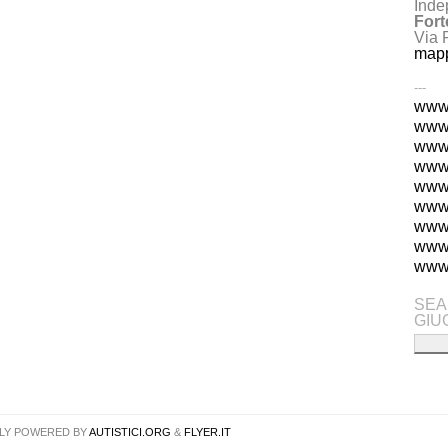
Inde
Fort
Via 
map
---
www.
www.
www.
www.
www.
www.
www
www.
www.
SEA
GIU
LY POWERED BY
AUTISTICI.ORG
&
FLYER.IT