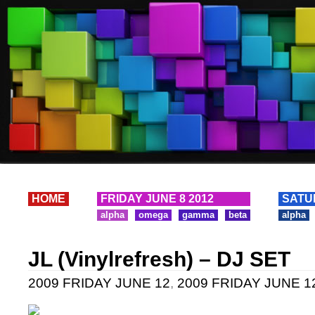
HOME
FRIDAY JUNE 8 2012
SATU
alpha
omega
gamma
beta
alpha
JL (Vinylrefresh) – DJ SET
2009 FRIDAY JUNE 12
,
2009 FRIDAY JUNE 12 