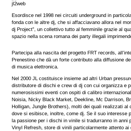
Esordisce nel 1998 nei circuiti underground in partico
fonda con le altre dj, che si affacciavano allora nel m
dj Project”, un collettivo tutto al femminile grazie al qu
spazio nella scena romana dei party illegali imprimend
Partecipa alla nascita del progetto FRT records, all’in
Prenestino che dà un forte contributo alla diffusione de
di musica elettronica.
Nel 2000 JL costituisce insieme ad altri Urban pressur
distributore di dischi e crew di dj con cui organizza 
numerosissimi eventi con ospiti di calibro internaziona
Noisia, Nicky Black Market, Deekline, Mc Darrison, B
Holligan, Jungle Brothers), molti dei quali realizzati a
dove si esibisce, inoltre, come dj. Se il suo interesse 
la passione per i dischi in vinile si tradurranno in anni 
Vinyl Refresh, store di vinili particolarmente attento ai 