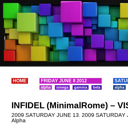
HOME
FRIDAY JUNE 8 2012
SATU
alpha
omega
gamma
beta
alpha
INFIDEL (MinimalRome) – V
2009 SATURDAY JUNE 13
,
2009 SATURDAY J
Alpha