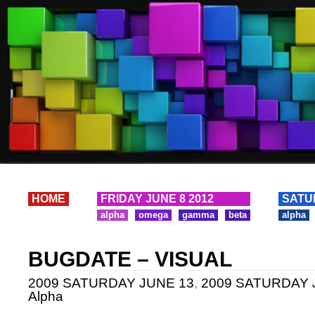
HOME
FRIDAY JUNE 8 2012
SATU
alpha
omega
gamma
beta
alpha
BUGDATE – VISUAL
2009 SATURDAY JUNE 13
,
2009 SATURDAY J
Alpha