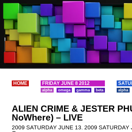
HOME
FRIDAY JUNE 8 2012
SATU
alpha
omega
gamma
beta
alpha
ALIEN CRIME & JESTER PH
NoWhere) – LIVE
2009 SATURDAY JUNE 13
,
2009 SATURDAY J